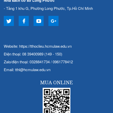
Nhà sách cơ sở Long Phước
- Tầng 1 khu G, Phường Long Phước, Tp.Hồ Chí Minh
Website:
https://tthoclieu.hcmulaw.edu.vn
Điện thoại: 08 39400989 (149 - 150)
Zalo/điện thoại: 0328841734 / 0961778412
Email:
tthl@hcmulaw.edu.vn
MUA ONLINE