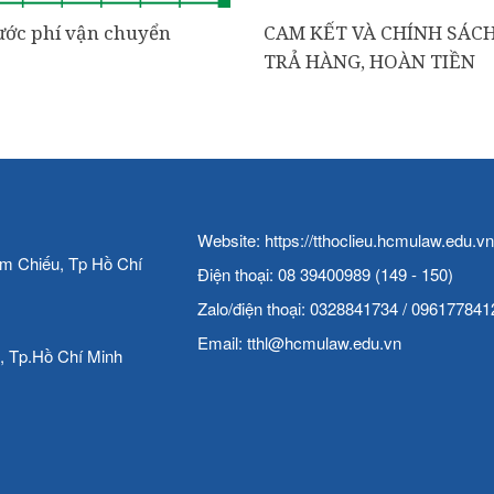
ước phí vận chuyển
CAM KẾT VÀ CHÍNH SÁCH
TRẢ HÀNG, HOÀN TIỀN
Website:
https://tthoclieu.hcmulaw.edu.vn
óm Chiếu, Tp Hồ Chí
Điện thoại: 08 39400989 (149 - 150)
Zalo/điện thoại: 0328841734 / 096177841
Email:
tthl@hcmulaw.edu.vn
h, Tp.Hồ Chí Minh