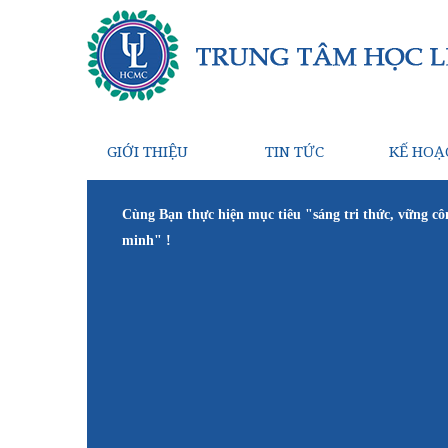
GIỚI THIỆU
TIN TỨC
KẾ HOẠ
Cùng Bạn thực hiện mục tiêu "sáng tri thức, vững cô
minh" !